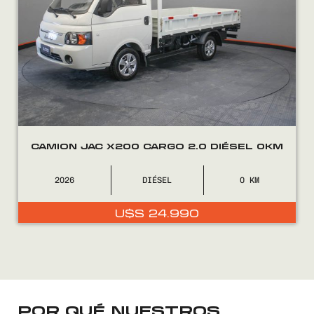
FINANCIÁ
NOSOTROS
CONTACTO
CAMION JAC X200 CARGO 2.0 DIÉSEL 0KM
2026
DIÉSEL
0
0800
2525
U$S
24.990
POR QUÉ NUESTROS