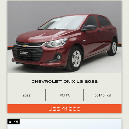
Encontranos en
CHEVROLET ONIX LS 2022
2022
NAFTA
50145
U$S
11.900
0 KM