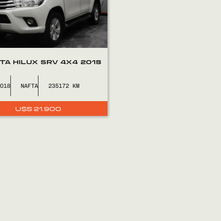
TA HILUX SRV 4X4 2018
2018
NAFTA
235172
U$S
21.900