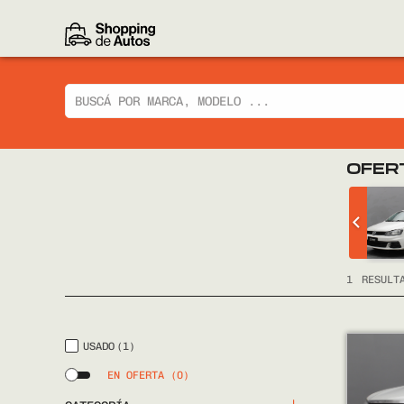
OFER
 CIAZ GLX
CHEVROLET
TRACKER LTZ 2014
FULL
1
RESULT
USADO
(1)
EN OFERTA
(0)