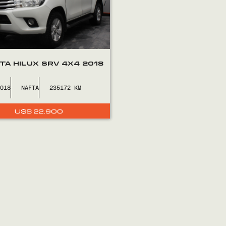
TA HILUX SRV 4X4 2018
2018
NAFTA
235172
U$S
22.900