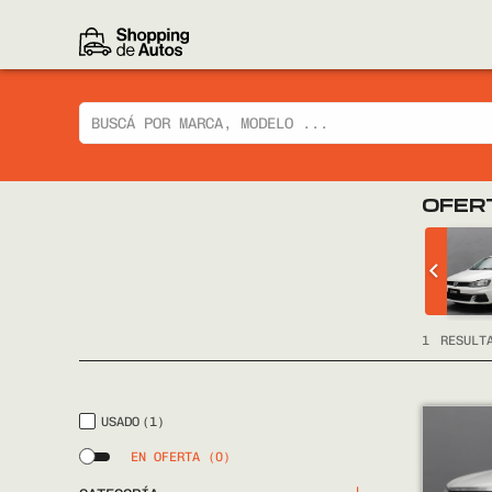
OFER
 CIAZ GLX
CHEVROLET
TRACKER LTZ 2014
FULL
1
RESULT
USADO
(1)
EN OFERTA
(0)