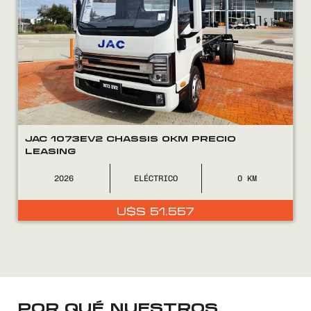
FINANCIÁ
NOSOTROS
CONTACTO
JAC 1073EV2 CHASSIS 0KM PRECIO
LEASING
2026
ELÉCTRICO
0
0800
2525
U$S
51.557
POR QUÉ NUESTROS