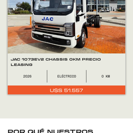
FINANCIÁ
NOSOTROS
CONTACTO
JAC 1073EV2 CHASSIS 0KM PRECIO
LEASING
2026
ELÉCTRICO
0
0800
2525
U$S
51.557
POR QUÉ NUESTROS