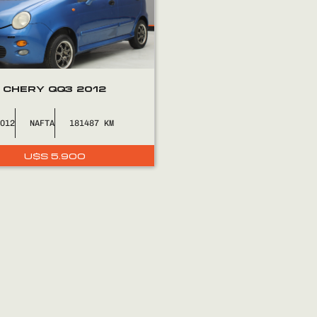
CHERY QQ3 2012
2012
NAFTA
181487
U$S
5.900