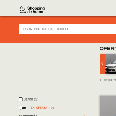
OFER
 CIAZ GLX
CHEVROLET
TRACKER LTZ 2014
FULL
1
RESULT
USADO
(1)
EN OFERTA
(0)