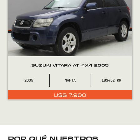
FINANCIÁ
NOSOTROS
CONTACTO
SUZUKI VITARA AT 4X4 2005
2005
NAFTA
183452
0800
2525
U$S
7.900
POR QUÉ NUESTROS