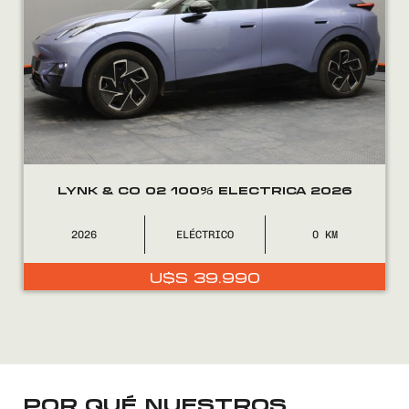
FINANCIÁ
NOSOTROS
CONTACTO
LYNK & CO 02 100% ELECTRICA 2026
2026
ELÉCTRICO
0
0800
2525
U$S
39.990
POR QUÉ NUESTROS