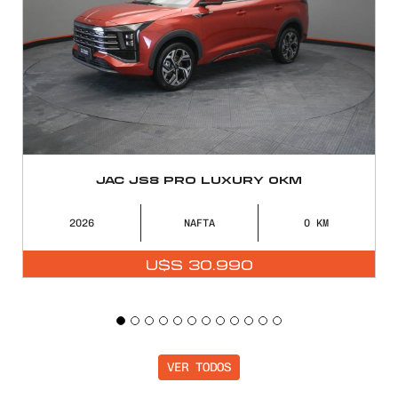
JAC JS8 PRO LUXURY 0KM
2026
NAFTA
0
U$S
30.990
VER TODOS