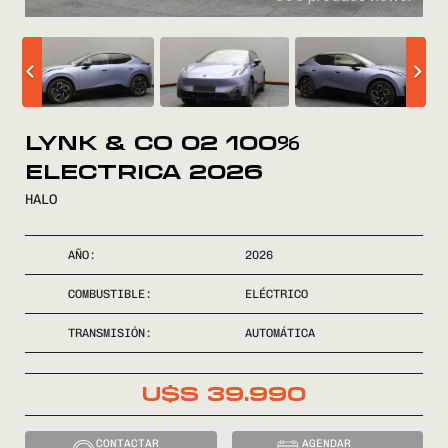
COMPRÁ
VENDÉ
LYNK & CO 02 100%
FINANCIÁ
ELECTRICA 2026
HALO
NOSOTROS
AÑO:
2026
CONTACTO
COMBUSTIBLE:
ELÉCTRICO
TRANSMISIÓN:
AUTOMÁTICA
U$S
39.990
0800
2525
CONTACTAR
AGENDAR