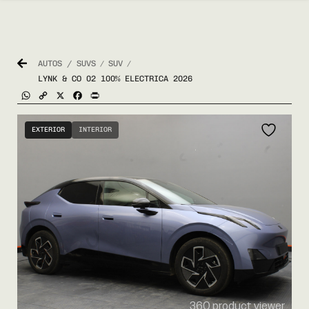
AUTOS / SUVS
SUV
/
/
LYNK & CO 02 100% ELECTRICA 2026
WhatsApp
Copy
X
Facebook
Print
Link
EXTERIOR
INTERIOR
360 product viewer