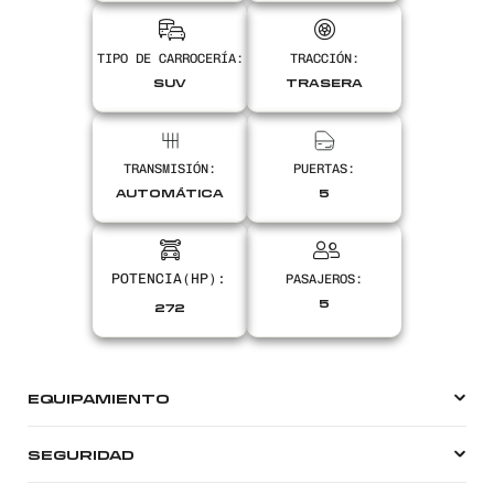
Encontranos en
TIPO DE CARROCERÍA:
TRACCIÓN:
SUV
TRASERA
TRANSMISIÓN:
PUERTAS:
AUTOMÁTICA
5
PASAJEROS:
5
272
EQUIPAMIENTO
SEGURIDAD