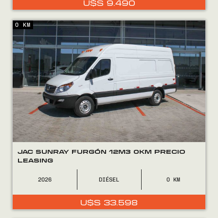
U$S
9.490
0800
2525
0 KM
JAC SUNRAY FURGÓN 12M3 0KM PRECIO
LEASING
2026
DIÉSEL
0
U$S
33.598