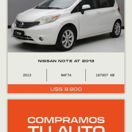
NISSAN NOTE AT 2013
2013
NAFTA
167807
U$S
8.900