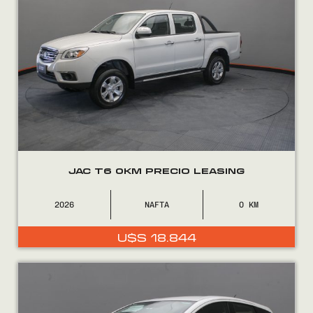
JAC T6 0KM PRECIO LEASING
2026
NAFTA
0
U$S
18.844