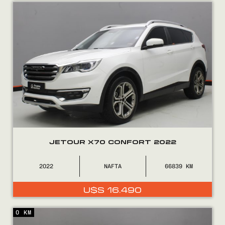
Encontranos en
JETOUR X70 CONFORT 2022
2022
NAFTA
66839
U$S
16.490
0 KM