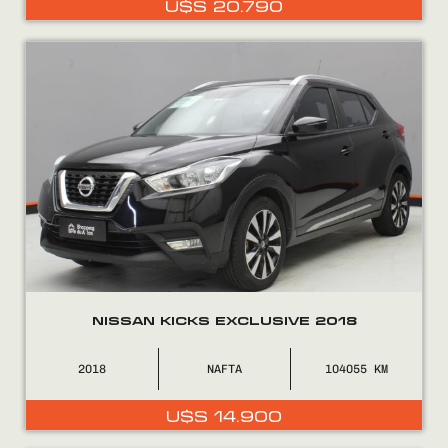
U$S
20.790
0800
2525
NISSAN KICKS EXCLUSIVE 2018
2018
NAFTA
104055
U$S
14.900