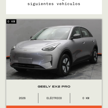
siguientes vehículos
0 KM
COMPRÁ
VENDÉ
FINANCIÁ
NOSOTROS
CONTACTO
GEELY EX2 PRO
2026
ELÉCTRICO
0