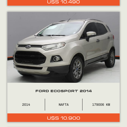
U$S
10.490
0800
2525
FORD ECOSPORT 2014
2014
NAFTA
179006
U$S
10.900