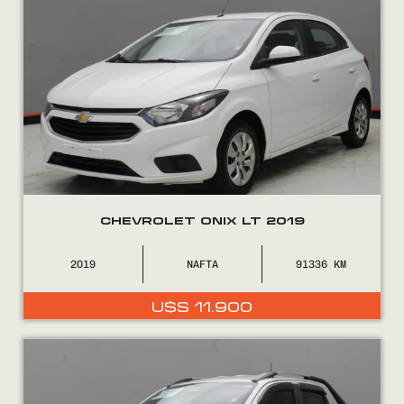
CHEVROLET ONIX LT 2019
2019
NAFTA
91336
U$S
11.900