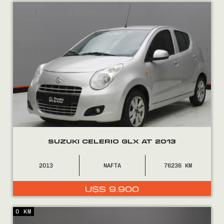
Encontranos en
SUZUKI CELERIO GLX AT 2013
2013
NAFTA
76236
U$S
9.900
0 KM