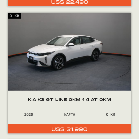
U$S
22.490
0800
2525
0 KM
KIA K3 GT LINE 0KM 1.4 AT 0KM
2026
NAFTA
0
U$S
31.990