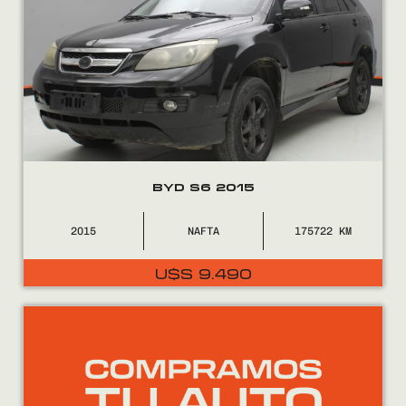
BYD S6 2015
2015
NAFTA
175722
El
El
U$S
9.490
precio
precio
original
actual
era:
es:
U$S
U$S