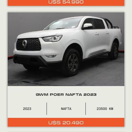
U$S
54.990
0800
2525
GWM POER NAFTA 2023
2023
NAFTA
23500
U$S
20.490