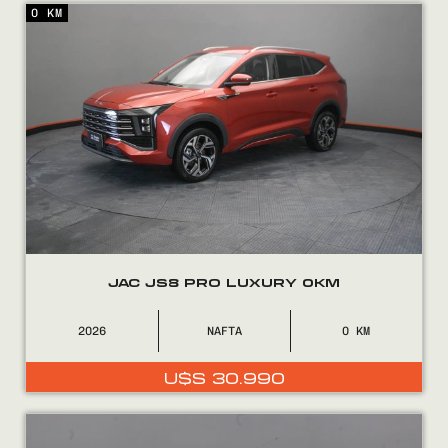
0 KM
Encontranos en
JAC JS8 PRO LUXURY 0KM
2026
NAFTA
0
U$S
30.990