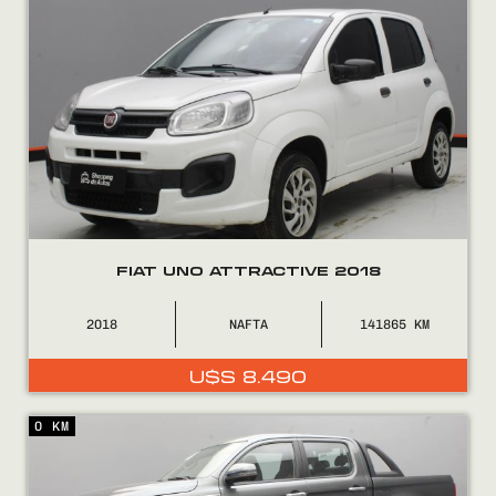
FIAT UNO ATTRACTIVE 2018
2018
NAFTA
141865
U$S
8.490
0 KM