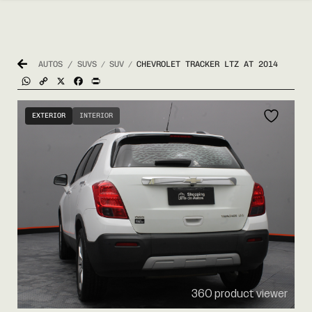
AUTOS / SUVS
SUV
CHEVROLET TRACKER LTZ AT 2014
/
/
WhatsApp
Copy
X
Facebook
Print
Link
EXTERIOR
INTERIOR
360 product viewer