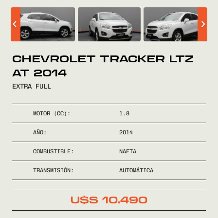
COMPRÁ
CHEVROLET TRACKER LTZ
VENDÉ
AT 2014
FINANCIÁ
EXTRA FULL
NOSOTROS
MOTOR (CC):
1.8
AÑO:
2014
CONTACTO
COMBUSTIBLE:
NAFTA
TRANSMISIÓN:
AUTOMÁTICA
U$S
10.490
0800
2525