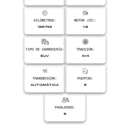
KILÓMETROS:
MOTOR (CC):
Encontranos en
135743
1.8
TIPO DE CARROCERÍA:
TRACCIÓN:
SUV
4×4
TRANSMISIÓN:
PUERTAS:
AUTOMÁTICA
5
PASAJEROS:
5