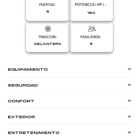
PUERTAS:
Encontranos en
5
150
TRACCIÓN:
PASAJEROS:
DELANTERA
5
EQUIPAMIENTO
SEGURIDAD
CONFORT
EXTERIOR
ENTRETENIMIENTO