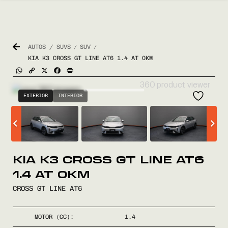
AUTOS / SUVS
SUV
/
/
KIA K3 CROSS GT LINE AT6 1.4 AT 0KM
WhatsApp
Copy
X
Facebook
Print
Link
360 product viewer
EXTERIOR
INTERIOR
KIA K3 CROSS GT LINE AT6
1.4 AT 0KM
CROSS GT LINE AT6
MOTOR (CC):
1.4